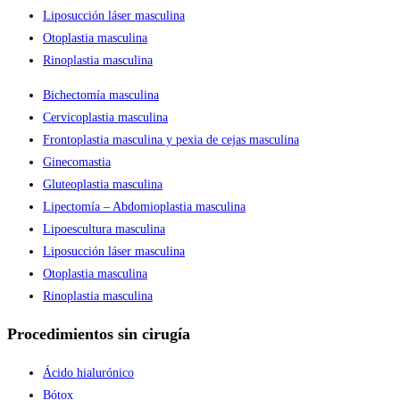
Liposucción láser masculina
Otoplastia masculina
Rinoplastia masculina
Bichectomía masculina
Cervicoplastia masculina
Frontoplastia masculina y pexia de cejas masculina
Ginecomastia
Gluteoplastia masculina
Lipectomía – Abdomioplastia masculina
Lipoescultura masculina
Liposucción láser masculina
Otoplastia masculina
Rinoplastia masculina
Procedimientos sin cirugía
Ácido hialurónico
Bótox