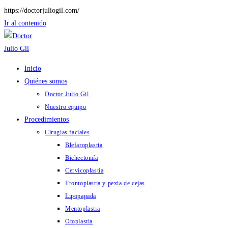
https://doctorjuliogil.com/
Ir al contenido
Inicio
Quiénes somos
Doctor Julio Gil
Nuestro equipo
Procedimientos
Cirugías faciales
Blefaroplastia
Bichectomía
Cervicoplastia
Frontoplastia y pexia de cejas
Lipopapada
Mentoplastia
Otoplastia