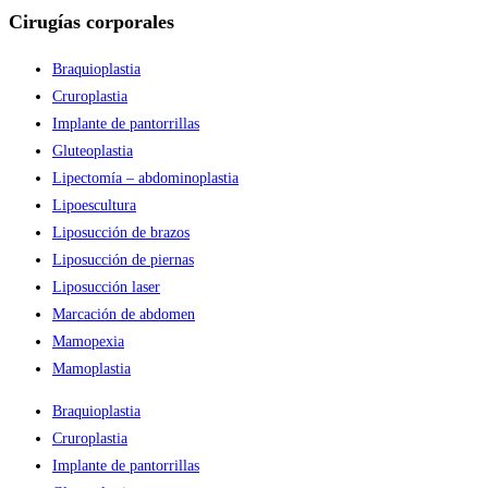
Cirugías corporales
Braquioplastia
Cruroplastia
Implante de pantorrillas
Gluteoplastia
Lipectomía – abdominoplastia
Lipoescultura
Liposucción de brazos
Liposucción de piernas
Liposucción laser
Marcación de abdomen
Mamopexia
Mamoplastia
Braquioplastia
Cruroplastia
Implante de pantorrillas