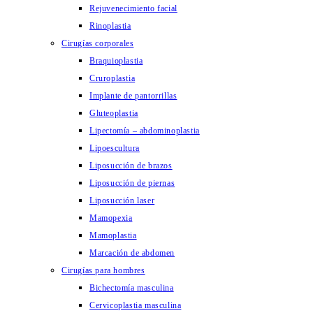
Rejuvenecimiento facial
Rinoplastia
Cirugías corporales
Braquioplastia
Cruroplastia
Implante de pantorrillas
Gluteoplastia
Lipectomía – abdominoplastia
Lipoescultura
Liposucción de brazos
Liposucción de piernas
Liposucción laser
Mamopexia
Mamoplastia
Marcación de abdomen
Cirugías para hombres
Bichectomía masculina
Cervicoplastia masculina