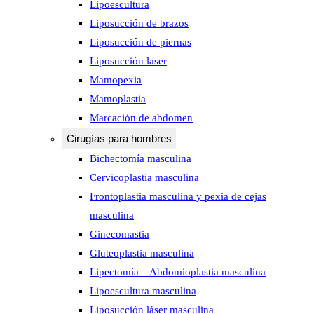
Lipoescultura
Liposucción de brazos
Liposucción de piernas
Liposucción laser
Mamopexia
Mamoplastia
Marcación de abdomen
Cirugías para hombres
Bichectomía masculina
Cervicoplastia masculina
Frontoplastia masculina y pexia de cejas
masculina
Ginecomastia
Gluteoplastia masculina
Lipectomía – Abdomioplastia masculina
Lipoescultura masculina
Liposucción láser masculina