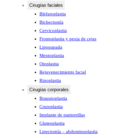
Cirugías faciales
Blefaroplastia
Bichectomía
Cervicoplastia
Frontoplastia y pexia de cejas
Lipopapada
Mentoplastia
Otoplastia
Rejuvenecimiento facial
Rinoplastia
Cirugías corporales
Braquioplastia
Cruroplastia
Implante de pantorrillas
Gluteoplastia
Lipectomía – abdominoplastia