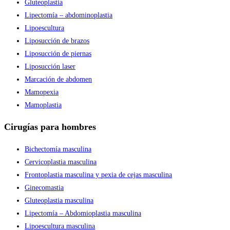
Gluteoplastia
Lipectomía – abdominoplastia
Lipoescultura
Liposucción de brazos
Liposucción de piernas
Liposucción laser
Marcación de abdomen
Mamopexia
Mamoplastia
Cirugías para hombres
Bichectomía masculina
Cervicoplastia masculina
Frontoplastia masculina y pexia de cejas masculina
Ginecomastia
Gluteoplastia masculina
Lipectomía – Abdomioplastia masculina
Lipoescultura masculina